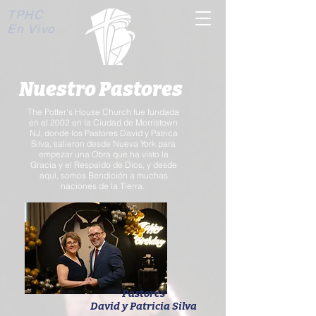
TPHC
En Vivo
Nuestro Pastores
The Potter's House Church fue fundada
en el 2002 en la Ciudad de Morristown
NJ, donde los Pastores David y Patrica
Silva, salieron desde Nueva York para
empezar una Obra que ha visto la
Gracia y el Respaldo de Dios, y desde
aquí, somos Bendición a muchas
naciones de la Tierra.
Pastores
David y Patricia Silva