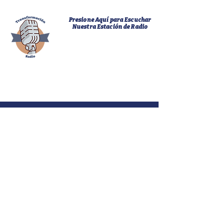
Presione Aquí para Escuchar
Nuestra Estación de Radio
Alcanzando multitudes de gente para que sigan
a Jesucristo, asegurando así su eternidad y
cambiando sus vidas, lo cual hará que el mundo
cambie mientras Cristo vuelva.
Contáctenos
Llámanos
(973) 292-0170
Correo Electrónico
info@tphc.org