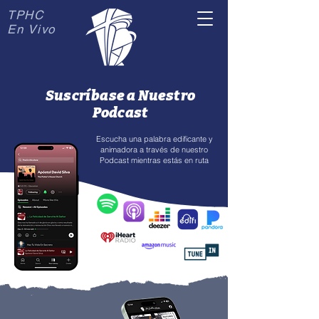
TPHC
En Vivo
Suscríbase a Nuestro
Podcast
Escucha una palabra edificante y
animadora a través de nuestro
Podcast mientras estás en ruta